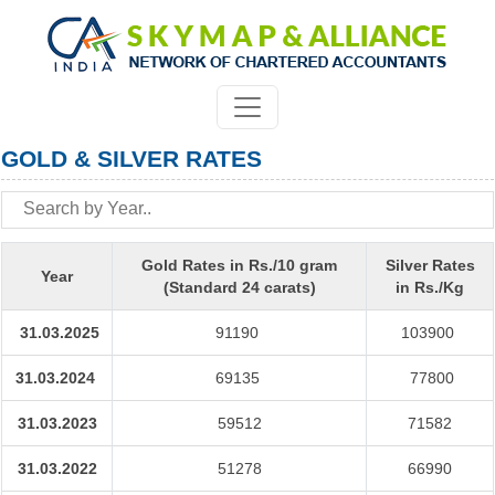
GOLD & SILVER RATES
Gold Rates in Rs./10 gram
Silver Rates
Year
(Standard 24 carats)
in Rs./Kg
31.03.2025
91190
103900
31.03.2024
69135
77800
31.03.2023
59512
71582
31.03.2022
51278
66990